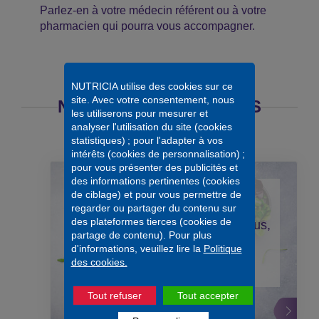
Parlez-en à votre médecin référent ou à votre
pharmacien qui pourra vous accompagner.
NUTRICIA utilise des cookies sur ce
site. Avec votre consentement, nous
NOS AUTRES CONSEILS
les utiliserons pour mesurer et
analyser l'utilisation du site (cookies
statistiques) ; pour l'adapter à vos
intérêts (cookies de personnalisation) ;
pour vous présenter des publicités et
des informations pertinentes (cookies
de ciblage) et pour vous permettre de
DIARRHÉES
regarder ou partager du contenu sur
des plateformes tierces (cookies de
Évitez les légumes, les fruits crus,
partage de contenu). Pour plus
les légumes secs, les pains
d'informations, veuillez lire la
Politique
spéciaux
des cookies.
Tout refuser
Tout accepter