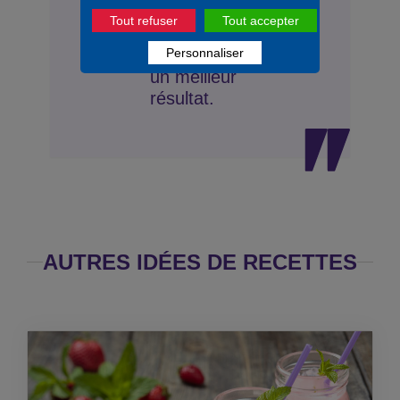
indications
Tout refuser
Tout accepter
sur chaque
Personnaliser
recette pour
un meilleur
résultat.
AUTRES IDÉES DE RECETTES