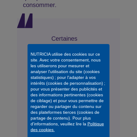
consommer.
Certaines
recettes
nécessitent
NUTRICIA utilise des cookies sur ce
de chauffer
site. Avec votre consentement, nous
les utiliserons pour mesurer et
vos
analyser l'utilisation du site (cookies
compléments
statistiques) ; pour l'adapter à vos
nutritionnels
intérêts (cookies de personnalisation) ;
pour vous présenter des publicités et
oraux.
des informations pertinentes (cookies
Veillez à ne
de ciblage) et pour vous permettre de
pas les
regarder ou partager du contenu sur
porter à
des plateformes tierces (cookies de
partage de contenu). Pour plus
ébullition et
d'informations, veuillez lire la
Politique
à bien
des cookies.
suivre les