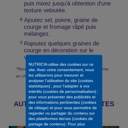
puis mixez jusqu’à obtention d’une
texture veloutée.
Ajoutez sel, poivre, graine de
courge et fromage râpé puis
mélangez.
Rajoutez quelques graines de
courge en décoration sur le
velouté avant de servir.
NUTRICIA utilise des cookies sur ce
*Recette enrichie adaptée dans le cadre de la prise
site. Avec votre consentement, nous
les utiliserons pour mesurer et
en charge de la dénutrition.
analyser l'utilisation du site (cookies
statistiques) ; pour l'adapter à vos
intérêts (cookies de personnalisation) ;
pour vous présenter des publicités et
des informations pertinentes (cookies
AUTRES IDÉES DE RECETTES
de ciblage) et pour vous permettre de
regarder ou partager du contenu sur
des plateformes tierces (cookies de
partage de contenu). Pour plus