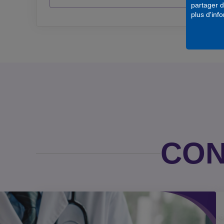
partager d
plus d'info
CON